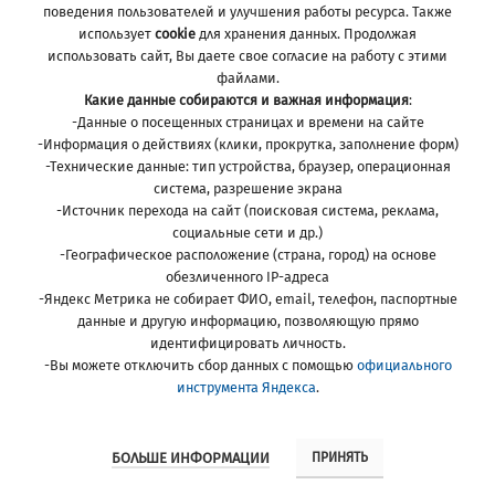
поведения пользователей и улучшения работы ресурса. Также
использует
cookie
для хранения данных. Продолжая
использовать сайт, Вы даете свое согласие на работу с этими
файлами.
Какие данные собираются и важная информация
:
-Данные о посещенных страницах и времени на сайте
-Информация о действиях (клики, прокрутка, заполнение форм)
-Технические данные: тип устройства, браузер, операционная
система, разрешение экрана
-Источник перехода на сайт (поисковая система, реклама,
социальные сети и др.)
-Географическое расположение (страна, город) на основе
обезличенного IP-адреса
-Яндекс Метрика не собирает ФИО, email, телефон, паспортные
данные и другую информацию, позволяющую прямо
Ellavka
2021-2022 created by
Supreme Design
. Premium e-
идентифицировать личность.
commerce solutions.
-Вы можете отключить сбор данных с помощью
Политика конфиденциальности
официального
инструмента Яндекса
.
БОЛЬШЕ ИНФОРМАЦИИ
ПРИНЯТЬ