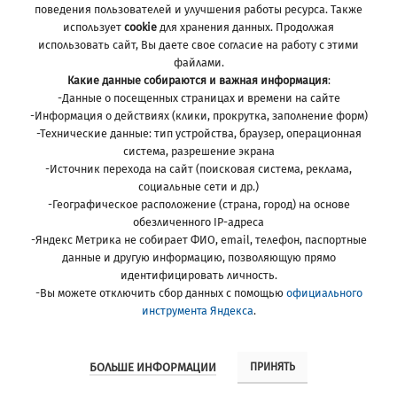
поведения пользователей и улучшения работы ресурса. Также
использует
cookie
для хранения данных. Продолжая
использовать сайт, Вы даете свое согласие на работу с этими
файлами.
Какие данные собираются и важная информация
:
-Данные о посещенных страницах и времени на сайте
-Информация о действиях (клики, прокрутка, заполнение форм)
-Технические данные: тип устройства, браузер, операционная
система, разрешение экрана
-Источник перехода на сайт (поисковая система, реклама,
социальные сети и др.)
-Географическое расположение (страна, город) на основе
обезличенного IP-адреса
-Яндекс Метрика не собирает ФИО, email, телефон, паспортные
данные и другую информацию, позволяющую прямо
Ellavka
2021-2022 created by
Supreme Design
. Premium e-
идентифицировать личность.
commerce solutions.
-Вы можете отключить сбор данных с помощью
Политика конфиденциальности
официального
инструмента Яндекса
.
БОЛЬШЕ ИНФОРМАЦИИ
ПРИНЯТЬ