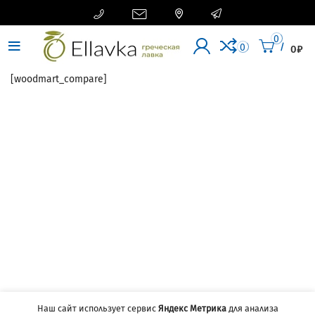




0
/
0
0
₽
[woodmart_compare]
Наш сайт использует сервис
Яндекс Метрика
для анализа