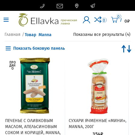




0
/
0
0
₽
Товар
Manna
Це
Главная
Показаны все результаты (4)
по
во
Показать боковую панель
ПРО
ДАН
О
ПЕЧЕНЬЕ С ОЛИВКОВЫМ
СУХАРИ ЯЧМЕННЫЕ «МИНИ»,
МАСЛОМ, АПЕЛЬСИНОВЫМ
MANNA, 200Г
СОКОМ И КОРИЦЕЙ, MANNA,
354
₽