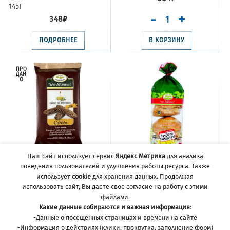
145Г
348
₽
ПОДРОБНЕЕ
В КОРЗИНУ
ПРО
ДАН
О
Наш сайт использует сервис
Яндекс Метрика
для анализа
поведения пользователей и улучшения работы ресурса. Также
ПЕЧЕНЬЕ С ОЛИВКОВЫМ
СУХАРИ ЯЧМЕННЫЕ
использует
cookie
для хранения данных. Продолжая
МАСЛОМ И КЭРОБОМ, MANNA,
КРИТСКИЕ, MANNA, 400Г
использовать сайт, Вы даете свое согласие на работу с этими
130Г
693
₽
файлами.
372
₽
Какие данные собираются и важная информация
:
-Данные о посещенных страницах и времени на сайте
-Информация о действиях (клики, прокрутка, заполнение форм)